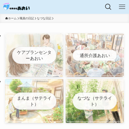
ホーム
職員の日記
なづな日記
ケアプランセンタ
通所介護あおい
ーあおい
まんま（サテライ
なづな（サテライ
ト）
ト）