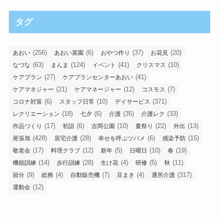
タグ
(256)
(6)
(37)
(20)
あおい
あおい菜園
おやつ作り
お花見
(63)
(124)
(41)
(10)
なづな
まんま
イベント
クリスマス
(27)
(41)
ケアプラン
ケアプランセンターあおい
(21)
(12)
(7)
ケアマネジャー
ケアマネージャー
コスモス
(6)
(10)
(371)
コロナ対策
スタッフ日常
デイサービス
(18)
(6)
(35)
(33)
レクリエーション
七夕
介護
介護レク
(17)
(6)
(10)
(22)
(13)
作品づくり
初詣
吉岡公園
夏祭り
外出
(428)
(28)
(6)
(15)
尾張旭
居宅介護
幸せを呼ぶツバメ
感染予防
(17)
(12)
(5)
(10)
(19)
敬老会
料理クラブ
新年
日曜日
春
(14)
(28)
(4)
(5)
(11)
機能訓練
歩行訓練
生け花
研修
秋
(9)
(4)
(7)
(4)
(317)
節分
総務
自動販売機
豆まき
通所介護
(12)
運動会