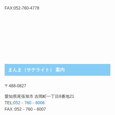
ゴ
リ
FAX:052-760-4778
まんま（サテライト） 案内
〒488-0827
愛知県尾張旭市 吉岡町一丁目8番地21
TEL:
052－760－6006
FAX :052－760－6007