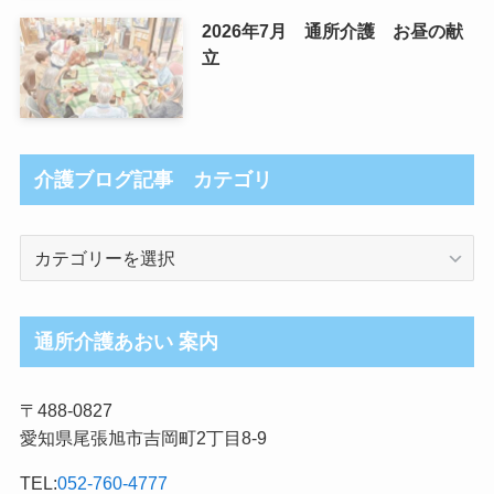
2026年7月 通所介護 お昼の献
立
介護ブログ記事 カテゴリ
介
護
ブ
ロ
通所介護あおい 案内
グ
記
〒488-0827
事
愛知県尾張旭市吉岡町2丁目8-9
カ
テ
TEL:
052-760-4777