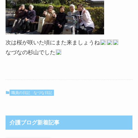
次は桜が咲いた頃にまた来ましょうね
なづなの杉山でした
職員の日記
なづな日記
介護ブログ新着記事