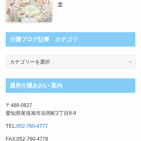
立
介護ブログ記事 カテゴリ
介
護
ブ
ロ
通所介護あおい 案内
グ
記
〒488-0827
事
愛知県尾張旭市吉岡町2丁目8-9
カ
テ
TEL:
052-760-4777
ゴ
リ
FAX:052-760-4778