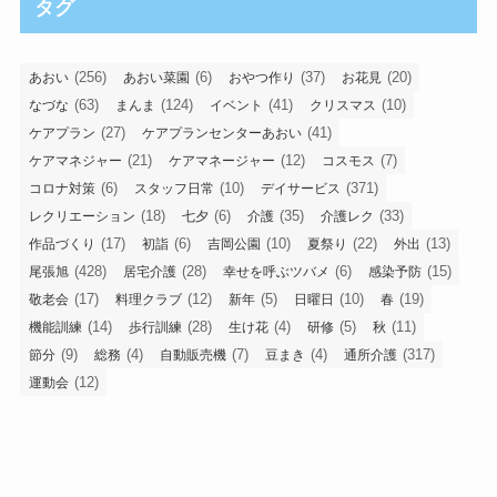
タグ
(256)
(6)
(37)
(20)
あおい
あおい菜園
おやつ作り
お花見
(63)
(124)
(41)
(10)
なづな
まんま
イベント
クリスマス
(27)
(41)
ケアプラン
ケアプランセンターあおい
(21)
(12)
(7)
ケアマネジャー
ケアマネージャー
コスモス
(6)
(10)
(371)
コロナ対策
スタッフ日常
デイサービス
(18)
(6)
(35)
(33)
レクリエーション
七夕
介護
介護レク
(17)
(6)
(10)
(22)
(13)
作品づくり
初詣
吉岡公園
夏祭り
外出
(428)
(28)
(6)
(15)
尾張旭
居宅介護
幸せを呼ぶツバメ
感染予防
(17)
(12)
(5)
(10)
(19)
敬老会
料理クラブ
新年
日曜日
春
(14)
(28)
(4)
(5)
(11)
機能訓練
歩行訓練
生け花
研修
秋
(9)
(4)
(7)
(4)
(317)
節分
総務
自動販売機
豆まき
通所介護
(12)
運動会