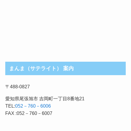
まんま（サテライト） 案内
〒488-0827
愛知県尾張旭市 吉岡町一丁目8番地21
TEL:
052－760－6006
FAX :052－760－6007