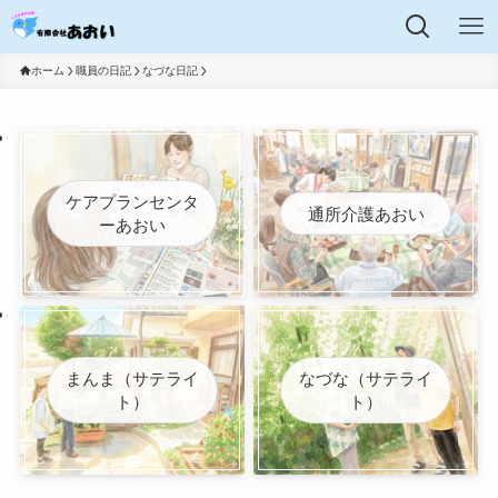
ホーム
職員の日記
なづな日記
ケアプランセンタ
通所介護あおい
ーあおい
まんま（サテライ
なづな（サテライ
ト）
ト）