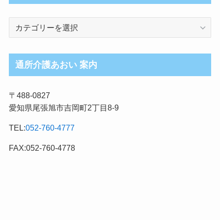
介
護
ブ
ロ
通所介護あおい 案内
グ
記
〒488-0827
事
愛知県尾張旭市吉岡町2丁目8-9
カ
テ
TEL:
052-760-4777
ゴ
リ
FAX:052-760-4778