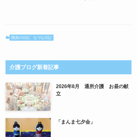
職員の日記
なづな日記
介護ブログ新着記事
2026年8月 通所介護 お昼の献
立
「まんま七夕会」