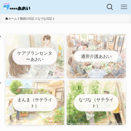
ホーム
職員の日記
なづな日記
ケアプランセンタ
通所介護あおい
ーあおい
まんま（サテライ
なづな（サテライ
ト）
ト）