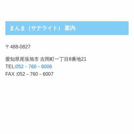
まんま（サテライト） 案内
〒488-0827
愛知県尾張旭市 吉岡町一丁目8番地21
TEL:
052－760－6006
FAX :052－760－6007