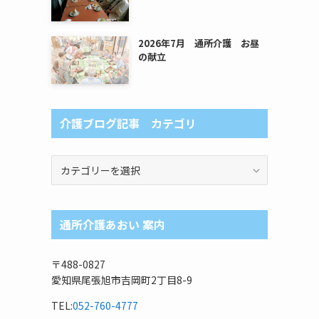
2026年7月 通所介護 お昼
の献立
介護ブログ記事 カテゴリ
介
護
ブ
ロ
通所介護あおい 案内
グ
記
事
〒488-0827
カ
愛知県尾張旭市吉岡町2丁目8-9
テ
ゴ
TEL:
052-760-4777