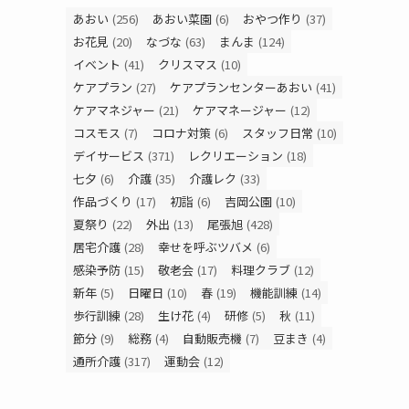
あおい
(256)
あおい菜園
(6)
おやつ作り
(37)
お花見
(20)
なづな
(63)
まんま
(124)
イベント
(41)
クリスマス
(10)
ケアプラン
(27)
ケアプランセンターあおい
(41)
ケアマネジャー
(21)
ケアマネージャー
(12)
コスモス
(7)
コロナ対策
(6)
スタッフ日常
(10)
デイサービス
(371)
レクリエーション
(18)
七夕
(6)
介護
(35)
介護レク
(33)
作品づくり
(17)
初詣
(6)
吉岡公園
(10)
夏祭り
(22)
外出
(13)
尾張旭
(428)
居宅介護
(28)
幸せを呼ぶツバメ
(6)
感染予防
(15)
敬老会
(17)
料理クラブ
(12)
新年
(5)
日曜日
(10)
春
(19)
機能訓練
(14)
歩行訓練
(28)
生け花
(4)
研修
(5)
秋
(11)
節分
(9)
総務
(4)
自動販売機
(7)
豆まき
(4)
通所介護
(317)
運動会
(12)