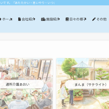
おいです。「あたたかい・思いやり・いつまでも」エリア：尾張旭市・長久手市・
会社紹介
施設紹介
日々の様子
その他
ホーム
通所介護あおい
まんま（サテライト）