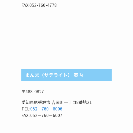
リ
FAX:052-760-4778
まんま（サテライト） 案内
〒488-0827
愛知県尾張旭市 吉岡町一丁目8番地21
TEL:
052－760－6006
FAX :052－760－6007