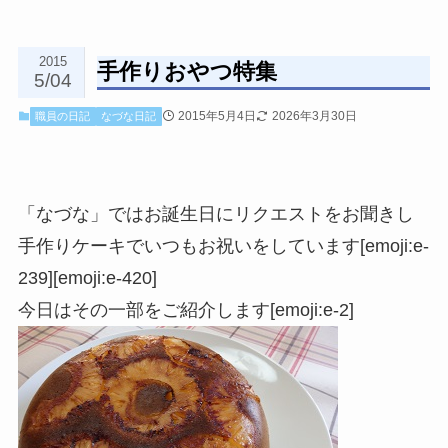
2015
手作りおやつ特集
5/04
2015年5月4日
2026年3月30日
職員の日記
なづな日記
「なづな」ではお誕生日にリクエストをお聞きし
手作りケーキでいつもお祝いをしています[emoji:e-
239][emoji:e-420]
今日はその一部をご紹介します[emoji:e-2]