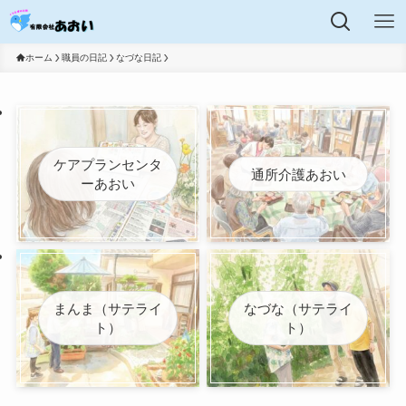
ホーム
職員の日記
なづな日記
ケアプランセンタ
通所介護あおい
ーあおい
まんま（サテライ
なづな（サテライ
ト）
ト）