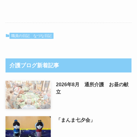
職員の日記
なづな日記
介護ブログ新着記事
2026年8月 通所介護 お昼の献
立
「まんま七夕会」