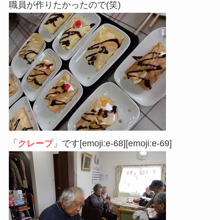
職員が作りたかったので(笑)
「
クレープ
」です
[emoji:e-68][emoji:e-69]