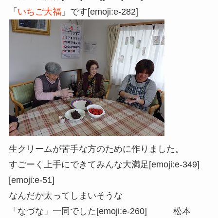
「
いちご大福
」です
[emoji:e-282]
生クリームが苦手な方のために作りました。
すごーく上手にできてみんな大満足[emoji:e-349]
[emoji:e-51]
なんだか太ってしまいそうな
「なづな」一同でした[emoji:e-260]
松本