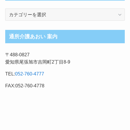
介
護
ブ
ロ
通所介護あおい 案内
グ
記
〒488-0827
事
愛知県尾張旭市吉岡町2丁目8-9
カ
テ
TEL:
052-760-4777
ゴ
リ
FAX:052-760-4778