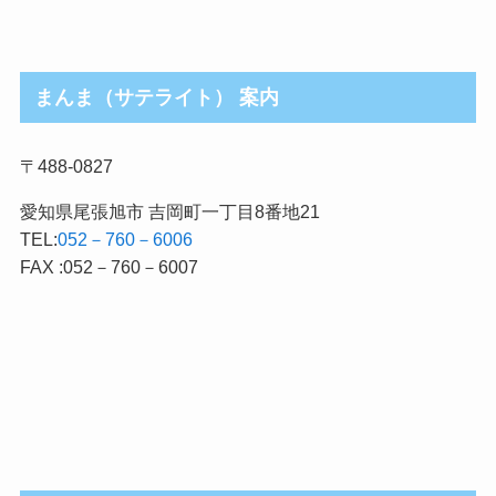
まんま（サテライト） 案内
〒488-0827
愛知県尾張旭市 吉岡町一丁目8番地21
TEL:
052－760－6006
FAX :052－760－6007