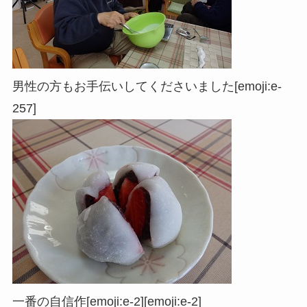
男性の方もお手伝いしてくださいました
[emoji:e-
257]
一番の自信作
[emoji:e-2][emoji:e-2]