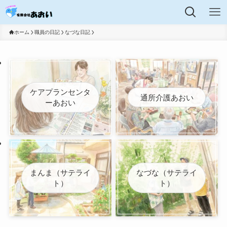
ホーム
職員の日記
なづな日記
ケアプランセンタ
通所介護あおい
ーあおい
まんま（サテライ
なづな（サテライ
ト）
ト）