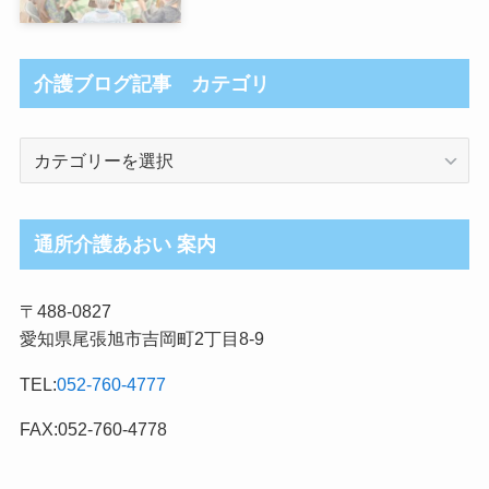
介護ブログ記事 カテゴリ
介
護
ブ
ロ
通所介護あおい 案内
グ
記
〒488-0827
事
愛知県尾張旭市吉岡町2丁目8-9
カ
テ
TEL:
052-760-4777
ゴ
リ
FAX:052-760-4778