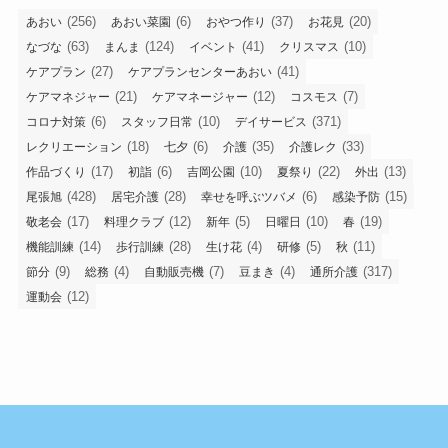
(256)
(6)
(37)
(20)
あおい
あおい菜園
おやつ作り
お花見
(63)
(124)
(41)
(10)
なづな
まんま
イベント
クリスマス
(27)
(41)
ケアプラン
ケアプランセンターあおい
(21)
(12)
(7)
ケアマネジャー
ケアマネージャー
コスモス
(6)
(10)
(371)
コロナ対策
スタッフ日常
デイサービス
(18)
(6)
(35)
(33)
レクリエーション
七夕
介護
介護レク
(17)
(6)
(10)
(22)
(13)
作品づくり
初詣
吉岡公園
夏祭り
外出
(428)
(28)
(6)
(15)
尾張旭
居宅介護
幸せを呼ぶツバメ
感染予防
(17)
(12)
(5)
(10)
(19)
敬老会
料理クラブ
新年
日曜日
春
(14)
(28)
(4)
(5)
(11)
機能訓練
歩行訓練
生け花
研修
秋
(9)
(4)
(7)
(4)
(317)
節分
総務
自動販売機
豆まき
通所介護
(12)
運動会