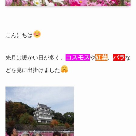
こんにちは
コスモス
紅葉
バラ
先月は暖かい日が多く、
や
、
な
どを見に出掛けました