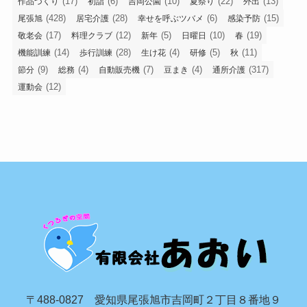
(17)
(6)
(10)
(22)
(13)
作品づくり
初詣
吉岡公園
夏祭り
外出
(428)
(28)
(6)
(15)
尾張旭
居宅介護
幸せを呼ぶツバメ
感染予防
(17)
(12)
(5)
(10)
(19)
敬老会
料理クラブ
新年
日曜日
春
(14)
(28)
(4)
(5)
(11)
機能訓練
歩行訓練
生け花
研修
秋
(9)
(4)
(7)
(4)
(317)
節分
総務
自動販売機
豆まき
通所介護
(12)
運動会
〒488-0827 愛知県尾張旭市吉岡町２丁目８番地９