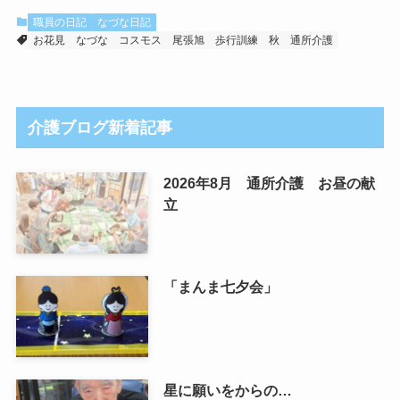
職員の日記
なづな日記
お花見
なづな
コスモス
尾張旭
歩行訓練
秋
通所介護
介護ブログ新着記事
2026年8月 通所介護 お昼の献
立
「まんま七夕会」
星に願いをからの…