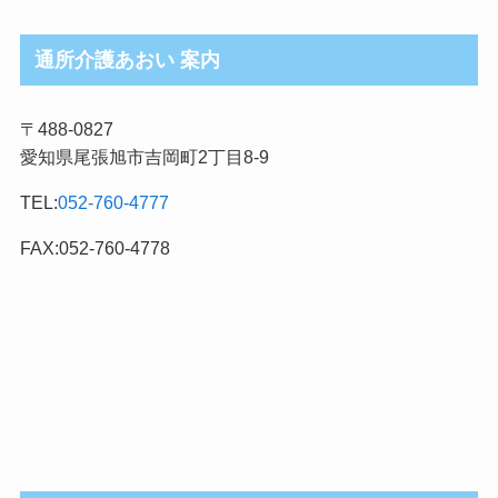
ブ
ロ
通所介護あおい 案内
グ
記
〒488-0827
事
愛知県尾張旭市吉岡町2丁目8-9
カ
テ
TEL:
052-760-4777
ゴ
リ
FAX:052-760-4778