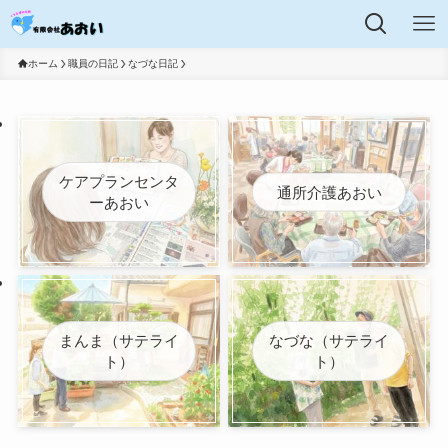
ホーム
職員の日記
なづな日記
ケアプランセンタ
通所介護あおい
ーあおい
まんま（サテライ
なづな（サテライ
ト）
ト）