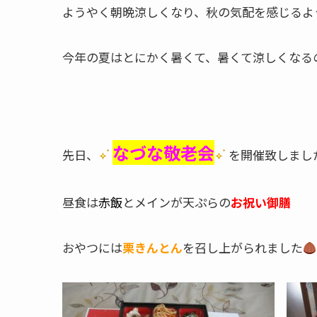
ようやく朝晩涼しくなり、秋の気配を感じるよ
今年の夏はとにかく暑くて、暑くて涼しくなる
なづな敬老会
先日、
を開催致しまし
昼食は
赤飯
とメインが天ぷらの
お祝い御膳
おやつには
栗きんとん
を召し上がられました