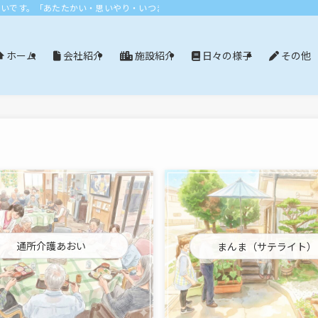
おいです。「あたたかい・思いやり・いつまでも」エリア：尾張旭市・長久手市・
会社紹介
施設紹介
日々の様子
その他
ホーム
通所介護あおい
まんま（サテライト）