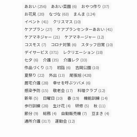
あおい
(256)
あおい菜園
(6)
おやつ作り
(37)
お花見
(20)
なづな
(63)
まんま
(124)
イベント
(41)
クリスマス
(10)
ケアプラン
(27)
ケアプランセンターあおい
(41)
ケアマネジャー
(21)
ケアマネージャー
(12)
コスモス
(7)
コロナ対策
(6)
スタッフ日常
(10)
デイサービス
(371)
レクリエーション
(18)
七夕
(6)
介護
(35)
介護レク
(33)
作品づくり
(17)
初詣
(6)
吉岡公園
(10)
夏祭り
(22)
外出
(13)
尾張旭
(428)
居宅介護
(28)
幸せを呼ぶツバメ
(6)
感染予防
(15)
敬老会
(17)
料理クラブ
(12)
新年
(5)
日曜日
(10)
春
(19)
機能訓練
(14)
歩行訓練
(28)
生け花
(4)
研修
(5)
秋
(11)
節分
(9)
総務
(4)
自動販売機
(7)
豆まき
(4)
通所介護
(317)
運動会
(12)