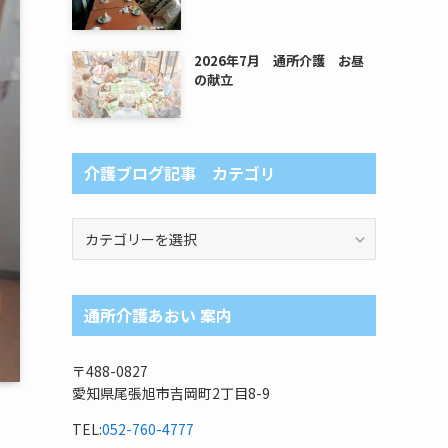
2026年7月 通所介護 お昼
の献立
介護ブログ記事 カテゴリ
介
護
ブ
ロ
通所介護あおい 案内
グ
記
事
〒488-0827
カ
愛知県尾張旭市吉岡町2丁目8-9
テ
ゴ
TEL:
052-760-4777