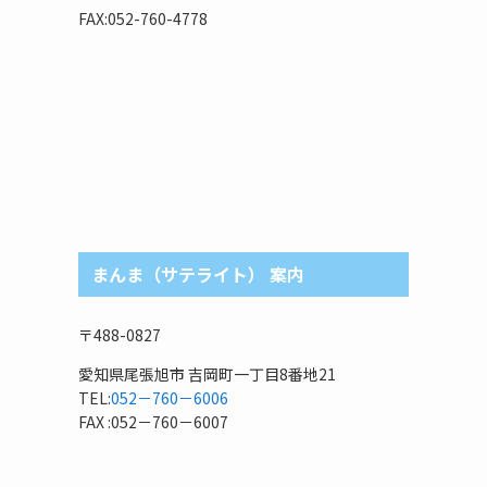
リ
FAX:052-760-4778
まんま（サテライト） 案内
〒488-0827
愛知県尾張旭市 吉岡町一丁目8番地21
TEL:
052－760－6006
FAX :052－760－6007