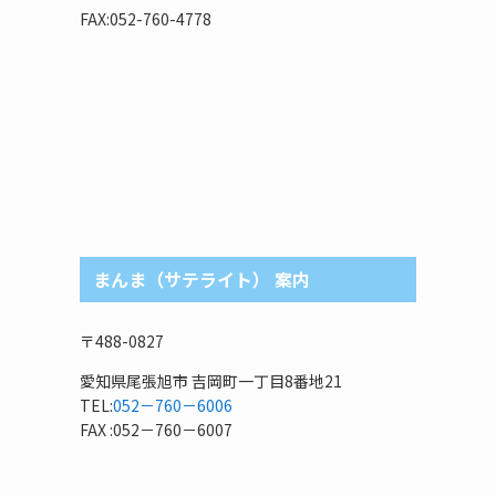
リ
FAX:052-760-4778
まんま（サテライト） 案内
〒488-0827
愛知県尾張旭市 吉岡町一丁目8番地21
TEL:
052－760－6006
FAX :052－760－6007