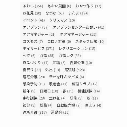
あおい
(256)
あおい菜園
(6)
おやつ作り
(37)
お花見
(20)
なづな
(63)
まんま
(124)
イベント
(41)
クリスマス
(10)
ケアプラン
(27)
ケアプランセンターあおい
(41)
ケアマネジャー
(21)
ケアマネージャー
(12)
コスモス
(7)
コロナ対策
(6)
スタッフ日常
(10)
デイサービス
(371)
レクリエーション
(18)
七夕
(6)
介護
(35)
介護レク
(33)
作品づくり
(17)
初詣
(6)
吉岡公園
(10)
夏祭り
(22)
外出
(13)
尾張旭
(428)
居宅介護
(28)
幸せを呼ぶツバメ
(6)
感染予防
(15)
敬老会
(17)
料理クラブ
(12)
新年
(5)
日曜日
(10)
春
(19)
機能訓練
(14)
歩行訓練
(28)
生け花
(4)
研修
(5)
秋
(11)
節分
(9)
総務
(4)
自動販売機
(7)
豆まき
(4)
通所介護
(317)
運動会
(12)