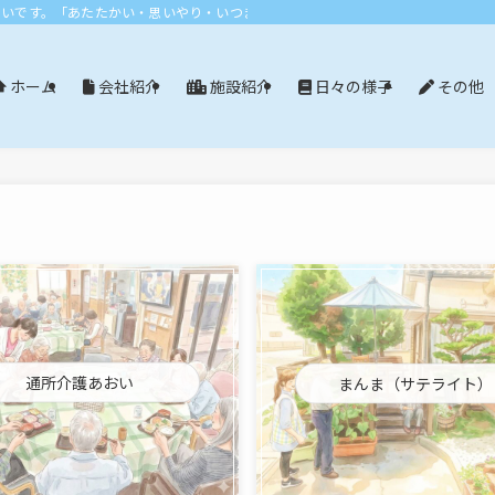
おいです。「あたたかい・思いやり・いつまでも」エリア：尾張旭市・長久手市・
会社紹介
施設紹介
日々の様子
その他
ホーム
通所介護あおい
まんま（サテライト）