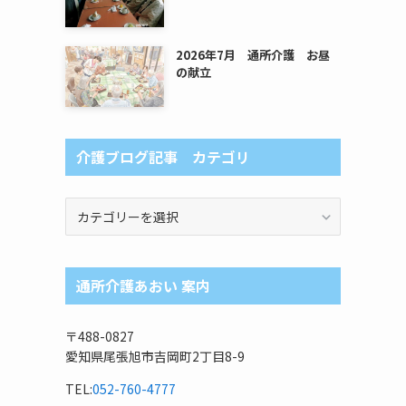
2026年7月 通所介護 お昼
の献立
介護ブログ記事 カテゴリ
介
護
ブ
ロ
通所介護あおい 案内
グ
記
事
〒488-0827
カ
愛知県尾張旭市吉岡町2丁目8-9
テ
ゴ
TEL:
052-760-4777