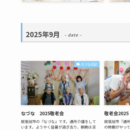
2025年9月
– date –
なづな日記
なづな 2025敬老会
敬老会2025
尾張旭市の『なづな』です。通所介護をして
尾張旭市『通
います。ようやく猛暑が過ぎ去り、朝晩は涼
の時期がやっ